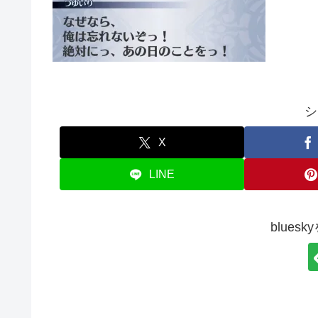
シ
X
LINE
blues