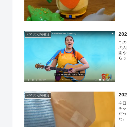
ルが
きま
20
バイリンガル育児
この
の入
園や
らっ
20
バイリンガル育児
今日
チッ
だっ
た。