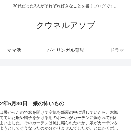
30代だった3人がそれぞれ好きなことを書くブログです。
クウネルアソブ
ママ活
バイリンガル育児
ドラマ
22年5月30日 娘の怖いもの
は暑かったので窓を開けて空気を部屋の中に通していたら、窓際
てていた服や帽子をかける用のポールがカーテンに煽られて倒れ
まいました。そのカーテンは風に煽られたのか、娘がカーテンを
ようとしてそうなったのか分かりませんでしたが、とにかくポー