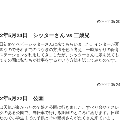
倒れてきて娘は驚き、すぐさま大きな声で泣きながら駆け寄って
した。
2022.05.30
22年5月24日 シッターさん vs 三歳児
日初めてベビーシッターさんに来てもらいました。インターが夏
園なのでそれまでのつなぎの方法を色々考え、一時預かりの保育
ステーションを利用してきましたが、シッターさんに娘を見ても
てその間に私たちが仕事をするという方法も試してみたのです。
2022.05.24
22年5月22日 公園
は天気が良かったので娘と公園に行きました。すべり台やアスレ
クのある公園で、自転車で行ける距離のところにあります。日曜
たので小学生までの子供とその親御さんがたくさん来ていまし