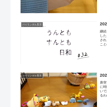
20
バイリンガル育児
継続
した
され
こと
一日
の好
20
バイリンガル育児
唐突
に時
いで
るわ