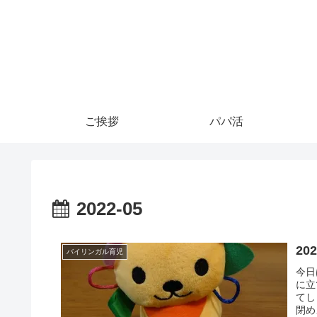
ご挨拶
パパ活
2022-05
20
バイリンガル育児
今日
に立
てし
閉め