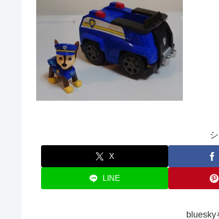
シ
X
LINE
blues