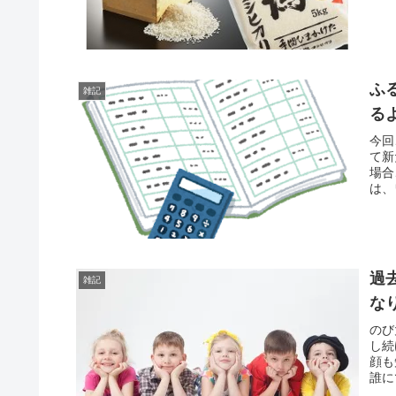
いる
ふ
雑記
る
今回
て新
場合
は、
こと
過
雑記
な
のび
し続
顔も
誰に
寄付