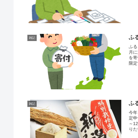
売上
ふ
雑記
ふる
月に
を寄
限定
す。
ふ
雑記
今年
定申
～1
りた
によ