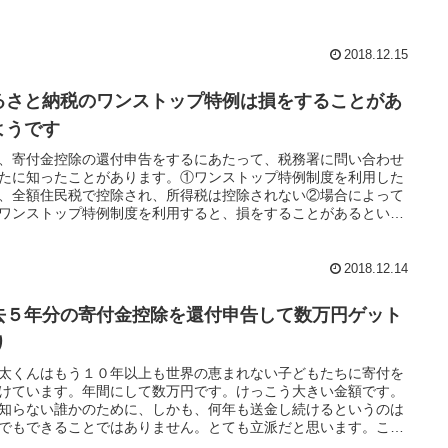
ことがあります。
2018.12.15
るさと納税のワンストップ特例は損をすることがあ
ようです
、寄付金控除の還付申告をするにあたって、税務署に問い合わせ
たに知ったことがあります。①ワンストップ特例制度を利用した
、全額住民税で控除され、所得税は控除されない②場合によって
ワンストップ特例制度を利用すると、損をすることがあるという
です。
2018.12.14
去５年分の寄付金控除を還付申告して数万円ゲット
り
太くんはもう１０年以上も世界の恵まれない子どもたちに寄付を
けています。年間にして数万円です。けっこう大きい金額です。
知らない誰かのために、しかも、何年も送金し続けるというのは
でもできることではありません。とても立派だと思います。この
は確定申告すれば税務上優遇されます。