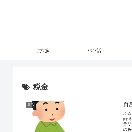
ご挨拶
パパ活
税金
自
雑記
ふる
面倒
ラリ
のも