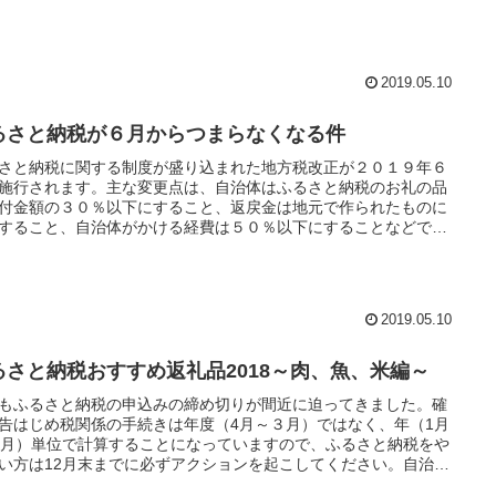
を入力してしまっては限度額を間違ってしまいます。
2019.05.10
るさと納税が６月からつまらなくなる件
さと納税に関する制度が盛り込まれた地方税改正が２０１９年６
施行されます。主な変更点は、自治体はふるさと納税のお礼の品
付金額の３０％以下にすること、返戻金は地元で作られたものに
すること、自治体がかける経費は５０％以下にすることなどで
一言でいうと６月からふるさと納税がつまらなくなります。
2019.05.10
るさと納税おすすめ返礼品2018～肉、魚、米編～
もふるさと納税の申込みの締め切りが間近に迫ってきました。確
告はじめ税関係の手続きは年度（4月～３月）ではなく、年（1月
2月）単位で計算することになっていますので、ふるさと納税をや
い方は12月末までに必ずアクションを起こしてください。自治体
っては年末年始がお休みのため、締め切り日が早めに設定されて