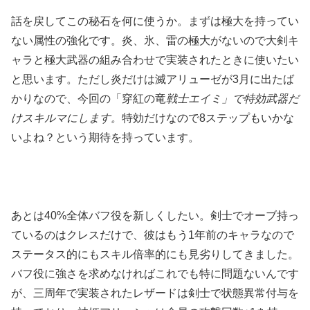
話を戻してこの秘石を何に使うか。まずは極大を持ってい
ない属性の強化です。炎、氷、雷の極大がないので大剣キ
ャラと極大武器の組み合わせで実装されたときに使いたい
と思います。ただし炎だけは滅アリューゼが3月に出たば
かりなので、今回の「穿紅の竜
戦士エイミ」で特効武器だ
けスキルマにします。
特効だけなので8ステップもいかな
いよね？という期待を持っています。
あとは40%全体バフ役を新しくしたい。剣士でオーブ持っ
ているのはクレスだけで、彼はもう1年前のキャラなので
ステータス的にもスキル倍率的にも見劣りしてきました。
バフ役に強さを求めなければこれでも特に問題ないんです
が、三周年で実装されたレザードは剣士で状態異常付与を