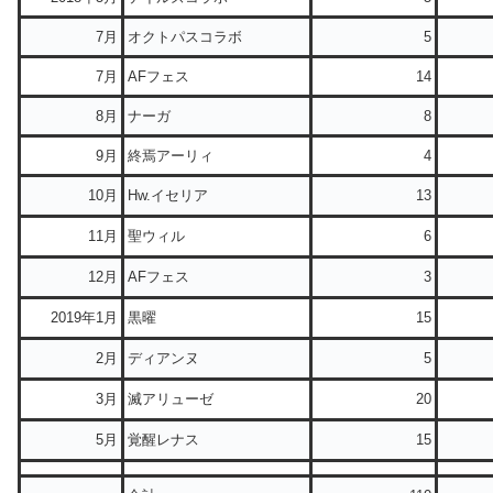
7月
オクトパスコラボ
5
7月
AFフェス
14
8月
ナーガ
8
9月
終焉アーリィ
4
10月
Hw.イセリア
13
11月
聖ウィル
6
12月
AFフェス
3
2019年1月
黒曜
15
2月
ディアンヌ
5
3月
滅アリューゼ
20
5月
覚醒レナス
15