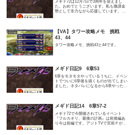
メギド72は12月7日で3周年を迎えまし
なので反動が心配ですが、結果はいか
た。おめでとうございます。私も微課金
に・・・。
勢として非力ながら応援しています。私
がこのゲームを始めたのは2019年10月な
ので1年と2ヵ月になりました。まだメイ
ンストーリーをクリアしていないとう体
たらくぶりですが、音楽やシナリオを楽
【VA】タワー攻略メモ 挑戦
ゲーム
しみながら細々と続けていきたいと思い
43、44
ます。
タワー攻略メモ、挑戦43と44です。
メギド日記9 6章53
ゲーム
6章をモタモタやっているうちに、イベン
トでついに6章後を描くものが出てしまい
ました。ネタバレになるから6章やったあ
とのほうがいいよと警告文がでました
が、急げないのでそのままイベントやり
ました。そしてたしかに一部のネタバレ
がありました。
メギド日記14 6章57-2
ゲーム
メギド72で今開催されているイベント
『フルカネリ、最後の計画』は前後編あ
り今は前編です。アジトTVで宮前Ｐが面
白い内容になっていると言ってましたが
その通り、面白いです。