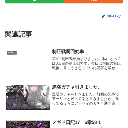
bluesky
関連記事
制圧戦周回効率
ゲーム
第4回制圧戦が始まりました。私にとって
は3回目の制圧戦です。今日は前回の制圧
戦後に書こうと思っていた記事を載せま
す。制圧戦の周回効率情報です。
黒曜ガチャ引きました。
ゲーム
黒曜ガチャを引きました。前回の記事で
アーリィと迷ってると書きましたが、迷
ってるうちにアーリィのガチャ期間過ぎ
てしまい、結果的にスルーとなりまし
た。なので闇アタッカー枠は黒曜に集中
です。前回のガチャは聖鎧のウィルフレ
ドでステ1、ステ3でAFでした。それから
メギド日記17 6章58-1
ゲーム
AFフェスで3ステップで1AFと当たり続き