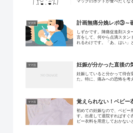
マックのポテトが食べたくな
計画無痛分娩レポ③～
ママ活
しずかです。陣痛促進剤スタ
言をして、何やら点滴スタン
れるわけです。「あ、はい」と
妊娠が分かった直後の
ママ活
妊娠していると分かって待合
た。特に、痛みへの恐怖を考
覚えられない！ベビー
ママ活
初めての妊娠なので、ベビー用
す。出産して退院すればすぐ
ビー衣料を用意しておかないと