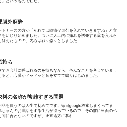
る」というものでした。
硬膜外麻酔
ートナースの方が「それでは陣痛促進剤を入れていきますね」と宣
ドをいじり始めました。ついに人工的に痛みを誘発する薬を入れら
答えたものの、内心は戦々恐々としました。...
気持ち
室でお会計に呼ばれるのを待ちながら、色んなことを考えていまし
えると、心臓がドッドッと音を立てて鳴りはじめました。
衣料の名称が複雑すぎる問題
品を買うのは人生で初めてです。毎日google検索しまくってま
赤ちゃんのお世話をする生活が待っているので、その前に当面のベ
間に合わないのですが、正直途方に暮れ...