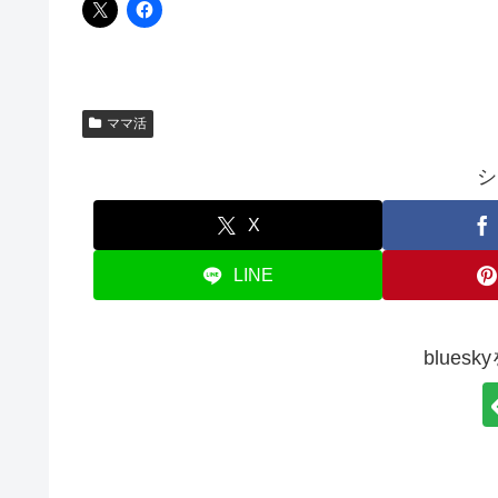
ママ活
シ
X
LINE
blues