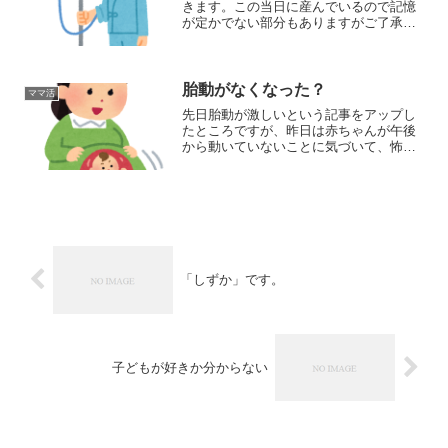
きます。この当日に産んでいるので記憶
が定かでない部分もありますがご了承く
ださい。行きのタクシーで考えていたこ
と朝8：30に入院の支度をして病院にいき
ました。２～３泊用のスーツケースにリ
ュックサック、ショッ...
胎動がなくなった？
ママ活
先日胎動が激しいという記事をアップし
たところですが、昨日は赤ちゃんが午後
から動いていないことに気づいて、怖い
思いをしました。
「しずか」です。
子どもが好きか分からない