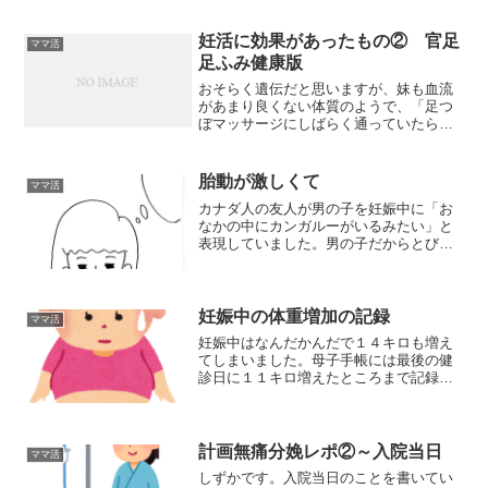
ありました。再発することがありますと
言われていたので、今回もまたそれだろ
うと思いました。
妊活に効果があったもの② 官足
ママ活
足ふみ健康版
おそらく遺伝だと思いますが、妹も血流
があまり良くない体質のようで、「足つ
ぼマッサージにしばらく通っていたら血
流は改善したけど、そのたびにお金がか
かるので、最近は足つぼマットにしてい
る」と言っているのを聞いて、私も真似
胎動が激しくて
ママ活
してみることにしました。
カナダ人の友人が男の子を妊娠中に「お
なかの中にカンガルーがいるみたい」と
表現していました。男の子だからとびき
り元気なのか、外国人だから体が大きく
て筋力がすごいのか分かりませんが、当
時は「へえ、胎動って大変だなあ」くら
いに思っていました。
妊娠中の体重増加の記録
ママ活
妊娠中はなんだかんだで１４キロも増え
てしまいました。母子手帳には最後の健
診日に１１キロ増えたところまで記録さ
れています。１２キロまでに抑えるのが
目標だったので達成できたように見えま
すが、出産当日朝に自分で測った体重で
は３キロ増えて、最終的に１４キロにな
計画無痛分娩レポ②～入院当日
ママ活
りました。
しずかです。入院当日のことを書いてい