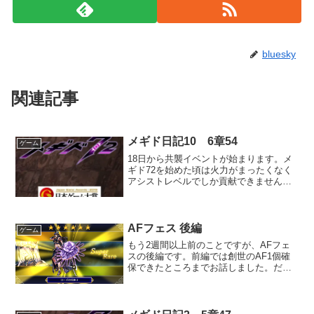
bluesky
関連記事
メギド日記10 6章54
ゲーム
18日から共襲イベントが始まります。メ
ギド72を始めた頃は火力がまったくなく
アシストレベルでしか貢献できませんで
したが、いまではそこそこの火力を出せ
るようになり、場合によっては一人で6タ
ーン以内に倒すこともできるようになり
ました。
AFフェス 後編
ゲーム
もう2週間以上前のことですが、AFフェ
スの後編です。前編では創世のAF1個確
保できたところまでお話しました。だい
たい10回ガチャ引ける分の石を持ってた
んですが、同時に来たオクトパストラベ
ラーズのコラボ武器に5回分使ったので創
世は5回しか引けず、もう2回引けるとこ