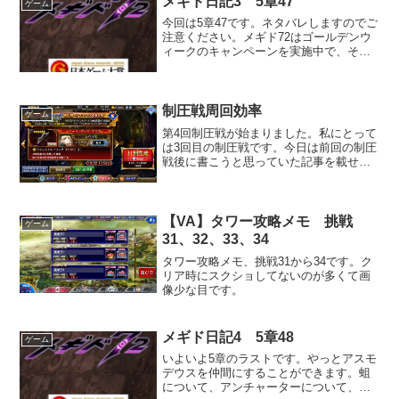
メギド日記3 5章47
ゲーム
ろまで石貯めました。結果はいか
今回は5章47です。ネタバレしますのでご
に・・・。
注意ください。メギド72はゴールデンウ
ィークのキャンペーンを実施中で、それ
をこなすのに時間を費やしてしまいなか
なかブログを書けない状態です。でも早
く書きたい。これを書かないとメインス
トーリーを進められないので。
制圧戦周回効率
ゲーム
第4回制圧戦が始まりました。私にとって
は3回目の制圧戦です。今日は前回の制圧
戦後に書こうと思っていた記事を載せま
す。制圧戦の周回効率情報です。
【VA】タワー攻略メモ 挑戦
ゲーム
31、32、33、34
タワー攻略メモ、挑戦31から34です。ク
リア時にスクショしてないのが多くて画
像少な目です。
メギド日記4 5章48
ゲーム
いよいよ5章のラストです。やっとアスモ
デウスを仲間にすることができます。蛆
について、アンチャーターについて、何