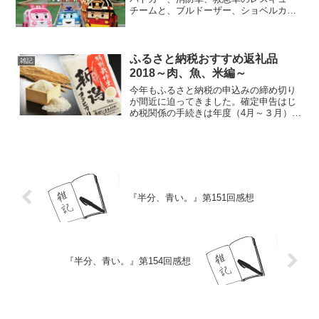
に記録しておきます。
チームと、ブルドーザー、ショベルカ
ー、ダンプカーなどの大型車チームがお
気に入り。おもちゃもたくさん持ってい
るし、服もそういうものを着ます。よく
「女の子なのに珍しい」と言われます
ふるさと納税おすすめ返礼品
雑記
が、何かを好きになるのに男も女もない
2018～肉、魚、米編～
と思っています。あるのは自分らしさだ
今年もふるさと納税の申込みの締め切り
け。
が間近に迫ってきました。確定申告はじ
め税関係の手続きは年度（4月～３月）で
はなく、年（1月～12月）単位で計算する
ことになっていますので、ふるさと納税
をやりたい方は12月末までに必ずアクシ
ョンを起こしてください。自治体によっ
ては年末年始がお休みのため、締め切り
日が早めに設定されていることがありま
す。
『半分、青い。』第151回感想
『半分、青い。』第154回感想