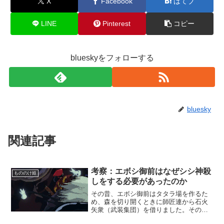
X
Facebook
はてブ
LINE
Pinterest
コピー
blueskyをフォローする
bluesky
関連記事
考察：エボシ御前はなぜシシ神殺
もののけ姫
しをする必要があったのか
その昔、エボシ御前はタタラ場を作るた
め、森を切り開くときに師匠連から石火
矢衆（武装集団）を借りました。その見
返りに、自らシシ神殺しをする約束をし