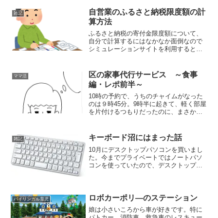
ました。
自営業のふるさと納税限度額の計
雑記
算方法
ふるさと納税の寄付金限度額について、
自分で計算するにはなかなか面倒なので
シミュレーションサイトを利用すると便
利なのですが、サラリーマンの給与所得
者向けのものはたくさんあっても自営業
者向けのものはなかなかありません。給
区の家事代行サービス ～食事
ママ活
与所得者の年収と同じように単純に売上
編・レポ前半～
を入力してしまっては限度額を間違って
しまいます。
10時の予約で、うちのチャイムがなった
のは９時45分。9時半に起きて、軽く部屋
を片付けるつもりだったのに、まさかも
う来たなんて？！オートロックの画面に
大写しになっている白塗りの老婆。来た
みたいです。午前休を取ってまだベッド
キーボード沼にはまった話
雑記
で休んでいた彼もこれにはびっくり。
10月にデスクトップパソコンを買いまし
「ずいぶん早くないか？！」
た。今までプライベートではノートパソ
コンを使っていたので、デスクトップに
合わせてモニターやキーボードも新調す
る必要があり、大いに悩みました。モニ
ターは単純に性能と価格のバランスが問
題でしたが、キーボード選びはその何倍
ロボカーポリ―のステーション
バイリンガル育児
も複雑で苦労しました。実際にいくつか
娘は小さいころから車が好きです。特に
触って試したのでそれぞれの所感をここ
パトカー、消防車、救急車のレスキュー